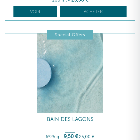
200 ml
-
VOIR
ACHETER
Special Offers
BAIN DES LAGONS
9
,50
€
6*25 g
-
25
,00
€