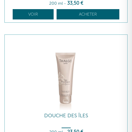
33
,50
€
200 ml
-
VOIR
ACHETER
DOUCHE DES ÎLES
23
,50
€