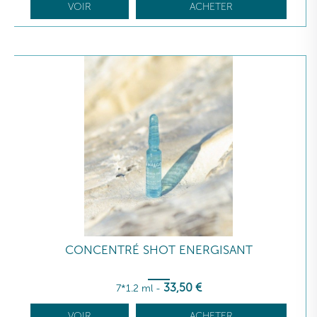
VOIR
ACHETER
CONCENTRÉ SHOT ENERGISANT
33
,50
€
7*1.2 ml
-
VOIR
ACHETER