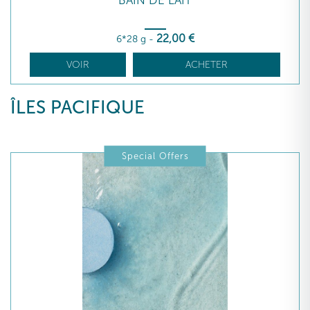
BAIN DE LAIT
22
,00
€
6*28 g
-
VOIR
ACHETER
ÎLES PACIFIQUE
Special Offers