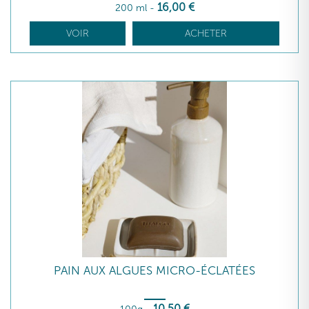
16
,00
€
200 ml
-
VOIR
ACHETER
PAIN AUX ALGUES MICRO-ÉCLATÉES
10
,50
€