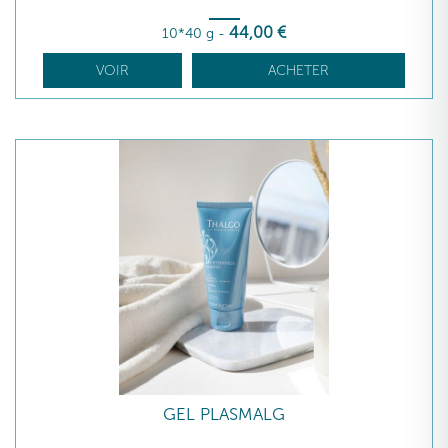
44
,00
€
10*40 g
-
VOIR
ACHETER
GEL PLASMALG