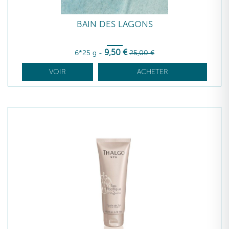
BAIN DES LAGONS
9
,50
€
6*25 g
-
25
,00
€
VOIR
ACHETER