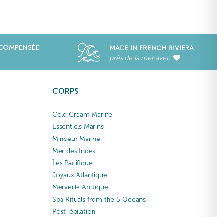
ÉCOMPENSÉE
MADE IN FRENCH RIVIERA
près de la mer avec
CORPS
Cold Cream Marine
Essentiels Marins
Minceur Marine
Mer des Indes
Îles Pacifique
Joyaux Atlantique
Merveille Arctique
Spa Rituals from the 5 Oceans
Post-épilation