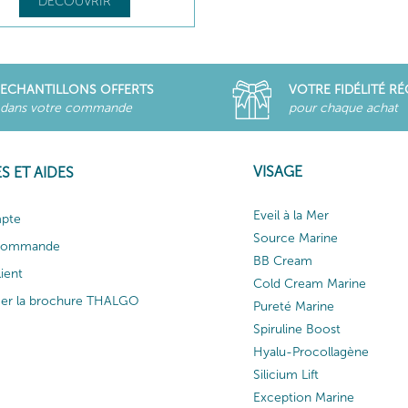
DÉCOUVRIR
ECHANTILLONS OFFERTS
VOTRE FIDÉLITÉ R
dans votre commande
pour chaque achat
VISAGE
S ET AIDES
Eveil à la Mer
pte
Source Marine
 commande
BB Cream
lient
Cold Cream Marine
ger la brochure THALGO
Pureté Marine
Spiruline Boost
Hyalu-Procollagène
Silicium Lift
Exception Marine