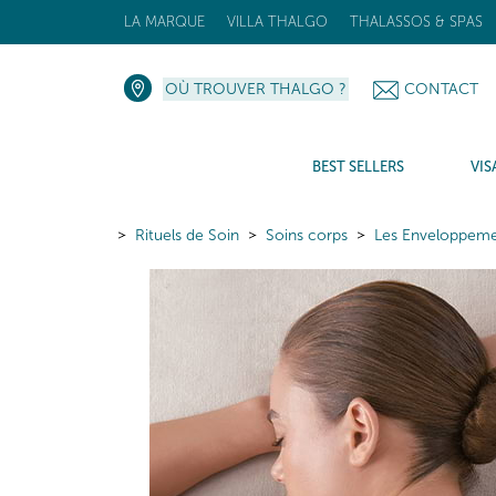
LA MARQUE
VILLA THALGO
THALASSOS & SPAS
OÙ TROUVER THALGO ?
CONTACT
BEST SELLERS
VIS
Rituels de Soin
Soins corps
Les Enveloppeme