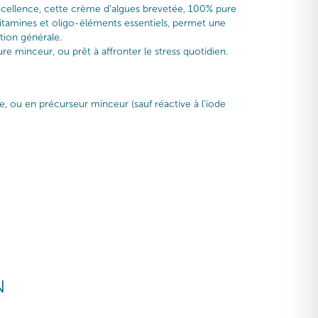
cellence, cette crème d’algues brevetée, 100% pure
 vitamines et oligo-éléments essentiels, permet une
tion générale.
e minceur, ou prêt à affronter le stress quotidien.
ie, ou en précurseur minceur (sauf réactive à l’iode
N