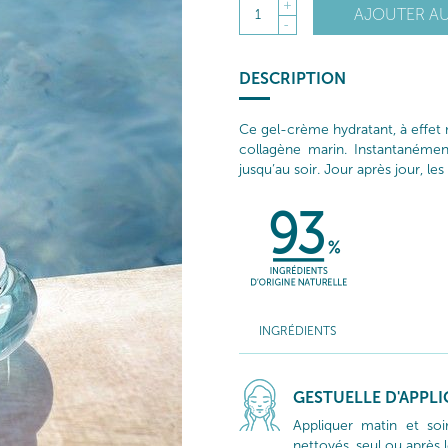
+
AJOUTER AU
1
-
DESCRIPTION
Ce gel-crème hydratant, à effet 
collagène marin. Instantanément,
jusqu’au soir. Jour après jour, 
INGRÉDIENTS
GESTUELLE D'APPL
Appliquer matin et so
nettoyés, seul ou après 