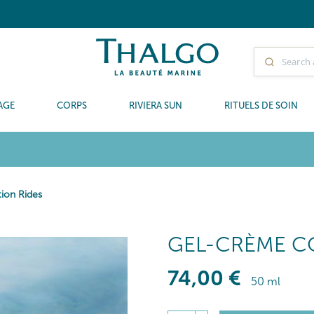
AGE
CORPS
RIVIERA SUN
RITUELS DE SOIN
ion Rides
GEL-CRÈME C
74
,00
€
50 ml