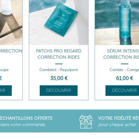
RRECTION
PATCHS PRO REGARD
SÉRUM INTENS
CORRECTION RIDES
CORRECTION RI
pulpe
Comblent - Repulpent
Comble - Corrig
€
35
,00
€
61
,00
€
IR
DÉCOUVRIR
DÉCOUVRIR
ECHANTILLONS OFFERTS
VOTRE FIDÉLITÉ R
dans votre commande
pour chaque achat