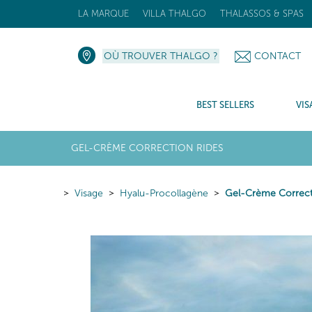
LA MARQUE
VILLA THALGO
THALASSOS & SPAS
OÙ TROUVER THALGO ?
CONTACT
BEST SELLERS
VIS
GEL-CRÈME CORRECTION RIDES
Visage
Hyalu-Procollagène
Gel-Crème Correct