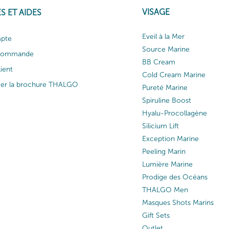
VISAGE
S ET AIDES
Eveil à la Mer
pte
Source Marine
 commande
BB Cream
lient
Cold Cream Marine
ger la brochure THALGO
Pureté Marine
Spiruline Boost
Hyalu-Procollagène
Silicium Lift
Exception Marine
Peeling Marin
Lumière Marine
Prodige des Océans
THALGO Men
Masques Shots Marins
Gift Sets
Outlet